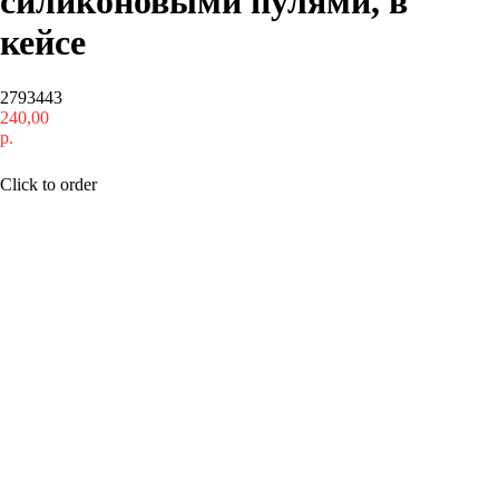
силиконовыми пулями, в
кейсе
2793443
240,00
р.
Купить
Click to order