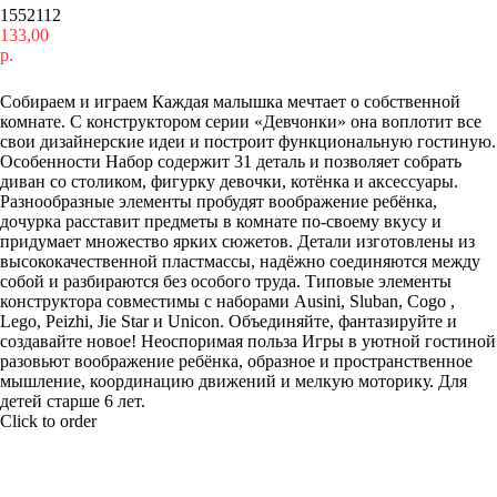
1552112
133,00
р.
Купить
Собираем и играем Каждая малышка мечтает о собственной
комнате. С конструктором серии «Девчонки» она воплотит все
свои дизайнерские идеи и построит функциональную гостиную.
Особенности Набор содержит 31 деталь и позволяет собрать
диван со столиком, фигурку девочки, котёнка и аксессуары.
Разнообразные элементы пробудят воображение ребёнка,
дочурка расставит предметы в комнате по-своему вкусу и
придумает множество ярких сюжетов. Детали изготовлены из
высококачественной пластмассы, надёжно соединяются между
собой и разбираются без особого труда. Типовые элементы
конструктора совместимы с наборами Ausini, Sluban, Cogo ,
Lego, Peizhi, Jie Star и Unicon. Объединяйте, фантазируйте и
создавайте новое! Неоспоримая польза Игры в уютной гостиной
разовьют воображение ребёнка, образное и пространственное
мышление, координацию движений и мелкую моторику. Для
детей старше 6 лет.
Click to order