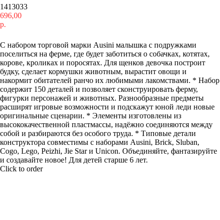
1413033
696,00
р.
Купить
С набором торговой марки Ausini малышка с подружками
поселиться на ферме, где будет заботиться о собачках, котятах,
корове, кроликах и поросятах. Для щенков девочка построит
будку, сделает кормушки животным, вырастит овощи и
накормит обитателей ранчо их любимыми лакомствами. * Набор
содержит 150 деталей и позволяет сконструировать ферму,
фигурки персонажей и животных. Разнообразные предметы
расширят игровые возможности и подскажут юной леди новые
оригинальные сценарии. * Элементы изготовлены из
высококачественной пластмассы, надёжно соединяются между
собой и разбираются без особого труда. * Типовые детали
конструктора совместимы с наборами Ausini, Brick, Sluban,
Cogo, Lego, Peizhi, Jie Star и Unicon. Объединяйте, фантазируйте
и создавайте новое! Для детей старше 6 лет.
Click to order