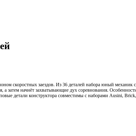
лей
ионом скоростных заездов. Из 36 деталей набора юный механик 
ия, а затем начнёт захватывающие дух соревнования. Особеннос
вые детали конструктора совместимы с наборами Ausini, Brick, Sl