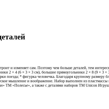
деталей
роит и изменяет сам. Поэтому чем больше деталей, тем интересн
ники 2 × 4 (6 × 3 × 3 см), большие прямоугольники 2 × 8 (9 × 3 ×
орки поезда; * фигурка человечка. Благодаря крупному размеру 
ческое мышление и воображение. Набор выполнен из пластмассы 
» ТМ «Полесье», а также с деталями наборов ТМ Unicon Игрушка