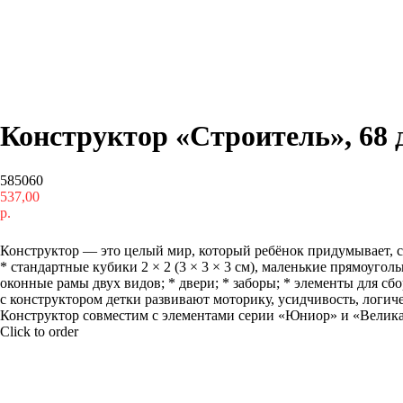
Конструктор «Строитель», 68 
585060
537,00
р.
Купить
Конструктор — это целый мир, который ребёнок придумывает, ст
* стандартные кубики 2 × 2 (3 × 3 × 3 см), маленькие прямоуголь
оконные рамы двух видов; * двери; * заборы; * элементы для сб
с конструктором детки развивают моторику, усидчивость, логи
Конструктор совместим с элементами серии «Юниор» и «Великан
Click to order