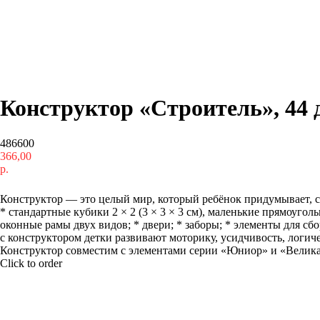
Конструктор «Строитель», 44 
486600
366,00
р.
Купить
Конструктор — это целый мир, который ребёнок придумывает, ст
* стандартные кубики 2 × 2 (3 × 3 × 3 см), маленькие прямоуголь
оконные рамы двух видов; * двери; * заборы; * элементы для сб
с конструктором детки развивают моторику, усидчивость, логи
Конструктор совместим с элементами серии «Юниор» и «Великан
Click to order