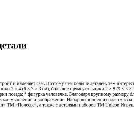
детали
роит и изменяет сам. Поэтому чем больше деталей, тем интересн
ники 2 × 4 (6 × 3 × 3 см), большие прямоугольники 2 × 8 (9 × 3 ×
орки поезда; * фигурка человечка. Благодаря крупному размеру 
ческое мышление и воображение. Набор выполнен из пластмассы 
» ТМ «Полесье», а также с деталями наборов ТМ Unicon Игрушка