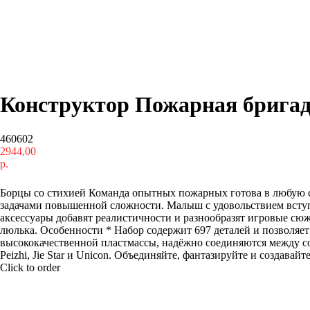
Конструктор Пожарная бригад
460602
2944,00
р.
Купить
Борцы со стихией Команда опытных пожарных готова в любую се
задачами повышенной сложности. Малыш с удовольствием вступ
аксессуары добавят реалистичности и разнообразят игровые сю
люлька. Особенности * Набор содержит 697 деталей и позволя
высококачественной пластмассы, надёжно соединяются между собо
Peizhi, Jie Star и Unicon. Объединяйте, фантазируйте и создавайт
Click to order