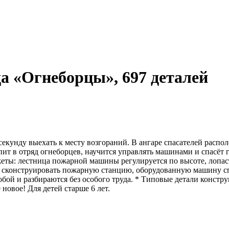
а «Огнеборцы», 697 деталей
кунду выехать к месту возгораний. В ангаре спасателей распол
ит в отряд огнеборцев, научится управлять машинами и спасёт
жеты: лестница пожарной машины регулируется по высоте, лопас
ет сконструировать пожарную станцию, оборудованную машину 
й и разбираются без особого труда. * Типовые детали конструкт
е новое! Для детей старше 6 лет.