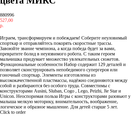
цвета МИКС
880996
527,00
р.
Купить
Играем, трансформируем и побеждаем! Соберите неуловимый
спорткар и отправляйтесь покорять скоростные трассы.
Завоюйте звание чемпиона, а когда победа будет за вами,
превратите болид в неуязвимого робота. С таким героем
мальчишка придумает множество увлекательных сюжетов.
Функциональные особенности Набор содержит 129 деталей и
позволяет сконструировать непобедимого супергероя или
гоночный спорткар. Элементы изготовлены из
высококачественной пластмассы, надёжно соединяются между
собой и разбираются без особого труда. Совместимы с
конструкторами Ausini, Sluban, Cogo , Lego, Peizhi, Jie Star и
Unicon. Неоспоримая польза Игры с конструкторами разовьют у
малыша мелкую моторику, внимательность, воображение,
логическое и образное мышление. Для детей старше 5 лет.
Click to order