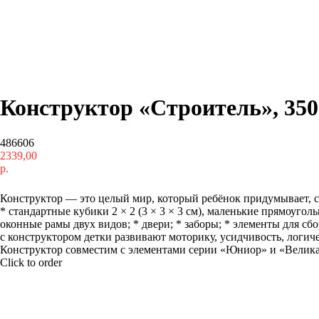
Конструктор «Строитель», 350
486606
2339,00
р.
Купить
Конструктор — это целый мир, который ребёнок придумывает, ст
* стандартные кубики 2 × 2 (3 × 3 × 3 см), маленькие прямоуголь
оконные рамы двух видов; * двери; * заборы; * элементы для сб
с конструктором детки развивают моторику, усидчивость, логи
Конструктор совместим с элементами серии «Юниор» и «Великан
Click to order