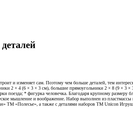
 деталей
роит и изменяет сам. Поэтому чем больше деталей, тем интересн
ники 2 × 4 (6 × 3 × 3 см), большие прямоугольники 2 × 8 (9 × 3 ×
орки поезда; * фигурка человечка. Благодаря крупному размеру 
ческое мышление и воображение. Набор выполнен из пластмассы 
» ТМ «Полесье», а также с деталями наборов ТМ Unicon Игрушка