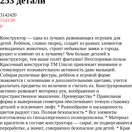
253 детали
3142420
1541,00
р.
Купить
Конструктор — одна из лучших развивающих игрушек для
детей. Ребёнок, словно творец, создаёт из разных элементов
невиданных животных, строит небывалые замки и города,
рушит и изменят их к лучшему! Чем больше деталей в
конструкторе, тем выше полёт фантазии! Неоспоримая польза
Красочный конструктор ТМ Unicon привлекает внимание и
стимулирует познавательную активность даже малышей.
Собирая различные фигуры, ребёнок в игровой форме
знакомится с основными и дополнительными цветами, учится
различать предметы по величине и считать их. Конструирование
активно развивает моторику рук, воображение и
пространственное мышление. Преимущества * Правильная
форма и выверенная геометрия обеспечивают точную стыковку
деталей и исключают люфт. * Разнообразие и насыщенность
цветов радуют глаз. Полная безопасность * Все элементы
изготовлены из гипоаллергенного полипропилена. * Материал
и красители в составе конструктора — сырьё, не подвергавшееся
переработке, а значит, совершенно безопасное для детей. * Края