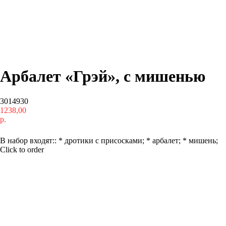
Арбалет «Грэй», с мишенью
3014930
1238,00
р.
Купить
В набор входят:: * дротики с присосками; * арбалет; * мишень;
Click to order