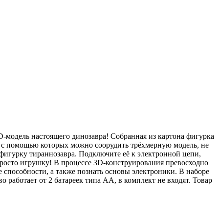
-модель настоящего динозавра! Собранная из картона фигурка
й, с помощью которых можно соорудить трёхмерную модель, не
 фигурку тираннозавра. Подключите её к электронной цепи,
просто игрушку! В процессе 3D-конструирования превосходно
 способности, а также познать основы электроники. В наборе
о работает от 2 батареек типа АА, в комплект не входят. Товар