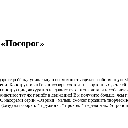
 «Носорог»
арите ребёнку уникальную возможность сделать собственную 3D
 цепи. Конструктор «Тираннозавр» состоит из картонных детале
я инструкции, аккуратно выдавите из картона детали и соберите
 животное тут же придёт в движение! Вы получите больше, чем 
. С наборами серии «Эврики» малыш сможет проявить творческие
(базу) для сборки; * пружины; * провод; * передатчик. Устройств