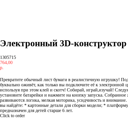
Электронный 3D-конструктор
1305715
764,00
р.
Купить
Превратите обычный лист бумаги в реалистичную игрушку! Под
буквально оживёт, как только вы подключите её к электронной
используя при этом клей и скотч! Собирай, играй,изучай! Следу
установите батарейки и нажмите на кнопку запуска. Собранное
развиваются логика, мелкая моторика, усидчивость и внимание
вы найдёте: * картонные детали для сборки модели; * платформу 
предназначен для детей старше 6 лет.
Click to order