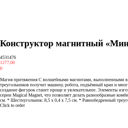
Конструктор магнитный «Мини
4531476
1277,00
р.
Купить
Магия притяжения С волшебными магнитами, выполненными в вид
треугольников получит машину, робота, подъёмный кран и мног
создание фигурок станет проще и увлекательнее. Элементы изг
серии Magical Magnet, что позволяет делать разнообразные комбин
см. * Шестиугольник: 8,5 х 0,4 х 7,5 см. * Равнобедренный треугол
Click to order