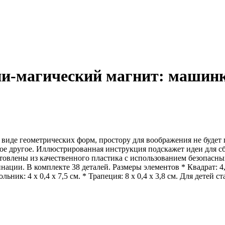
-магический магнит: машинка
е геометрических форм, простору для воображения не будет пр
ое другое. Иллюстрированная инструкция подскажет идеи для с
отовлены из качественного пластика с использованием безопасн
ации. В комплекте 38 деталей. Размеры элементов * Квадрат: 4,8 
ьник: 4 х 0,4 х 7,5 см. * Трапеция: 8 х 0,4 х 3,8 см. Для детей ст