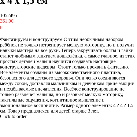
х 4 х 1,5 см
1052495
361,00
р.
Купить
Фантазируем и конструируем С этим необычным набором
ребёнок не только потренирует мелкую моторику, но и получит
навыки мастера на все руки. Теперь закручивать болты и гайки
станет любимым занятием дошколёнка, а самое главное, из этих
простых деталей малыш научится создавать настоящие
конструкторские шедевры. Стоит только проявить фантазию.
Все элементы созданы из высококачественного пластика,
безопасного для детского здоровья. Они легко соединяются
между собой, доставляя мальчишкам и девчонкам яркие эмоции
и незабываемые впечатления. Весёлое конструирование не
только развлечёт малыша, но и разовьёт мелкую моторику,
тактильные ощущения, когнитивное мышление и
эмоциональное восприятие. Размер одного элемента: 4 ? 4 ? 1,5
см. Товар предназначен для детей старше 3 лет.
Click to order