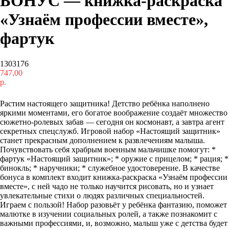
БОНУС — книжка-раскраска
«Узнаём профессии вместе»,
фартук
1303176
747,00
р.
Купить
Растим настоящего защитника! Детство ребёнка наполнено
яркими моментами, его богатое воображение создаёт множество
сюжетно-ролевых забав — сегодня он космонавт, а завтра агент
секретных спецслужб. Игровой набор «Настоящий защитник»
станет прекрасным дополнением к развлечениям малыша.
Почувствовать себя храбрым военным мальчишке помогут: *
фартук «Настоящий защитник»; * оружие с прицелом; * рация; *
бинокль; * наручники; * служебное удостоверение. В качестве
бонуса в комплект входит книжка-раскраска «Узнаём профессии
вместе», с ней чадо не только научится рисовать, но и узнает
увлекательные стихи о людях различных специальностей.
Играем с пользой! Набор разовьёт у ребёнка фантазию, поможет
малютке в изучении социальных ролей, а также познакомит с
важными профессиями, и, возможно, малыш уже с детства будет